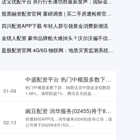
达宝优配平台 央行行长潘功胜最新发声；国际金价银价同创历史新
股票融资配资官网 重磅调查 | 买二手房遭检察官邻居林雪清近
四川配资APP下载 年轻人群引领黄金消费新潮流
金猎人配资 豪华品牌船大难掉头？沃尔沃偏不信邪，去年卖了近1
盈股配资官网 4G/5G 物联网：地质灾害监测系统升级的关键
中盛配资平台 热门中概股多数下跌 纳斯达克中国金龙指数跌1.58%
热门中概股多数下跌，纳斯达克中国金龙指数跌
01-09
1.58%。满帮跌超7%，腾讯音乐跌超....
豌豆配资 润华服务(02455)将于8月15日派发特别股息每股0.05港元
智通财经APP讯，润华服务(02455)发布公告，该
02-13
公司将于2025年8月15日....