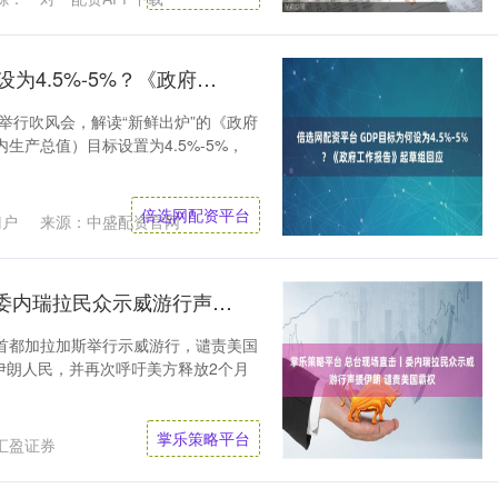
倍选网配资平台 GDP目标为何设为4.5%-5%？《政府工作报告》起草组回应
举行吹风会，解读“新鲜出炉”的《政府
生产总值）目标设置为4.5%-5%，
倍选网配资平台
门户
来源：中盛配资官网
掌乐策略平台 总台现场直击丨委内瑞拉民众示威游行声援伊朗 谴责美国霸权
首都加拉加斯举行示威游行，谴责美国
伊朗人民，并再次呼吁美方释放2个月
掌乐策略平台
汇盈证券