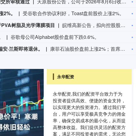
深交所审核通过
天原股份公告，公司于2026年8月6日收到深圳证券交易所上市审核中心出具的《关于宜宾天原集团股份有限公司申请向特定对象发行股票的审核中心意见告知函》，深交所认为公司符合发行条件、上市条件和信息披露要求，后续将按规定报中国证监会履行相关注册程序。该事项尚需获得中国证监会同意注册后方可实施。
涨2%。
受谷歌合作协议利好，Toast盘前股价上涨2%。
于PVA树脂及光学薄膜项目
皖维高新公告，拟向控股股东皖维集团发行A股股票，募集资金总额不超过23亿元，扣除发行费用后用于20万吨/年乙烯法功能性聚乙烯醇树脂项目（拟投入20亿元）、年产3000万平方米高世代面板用聚乙烯醇（PVA）光学薄膜项目（拟投入3亿元）。发行构成关联交易，皖维集团认购股份3年内不得转让。方案已获董事会审议通过，尚需国家出资企业审批同意、股东会审议通过、上交所审核通过并报中国证监会注册。
。
谷歌母公司Alphabet股价盘前下跌0.6%。
瑞安·兰斯即将退休。
康菲石油股价盘前上涨2%；首席执行官瑞安·兰斯即将退休。
永华配资
永华配资,我们的配资平台致力于为
投资者提供高效、便捷的资金支持，
以实现更大的投资潜力。通过我们平
台，用户可以享受极具竞争力的佣金
率，确保交易成本的最小化，从而提
高整体收益。我们提供灵活的配资方
案，满足不同投资者的需求，无论您