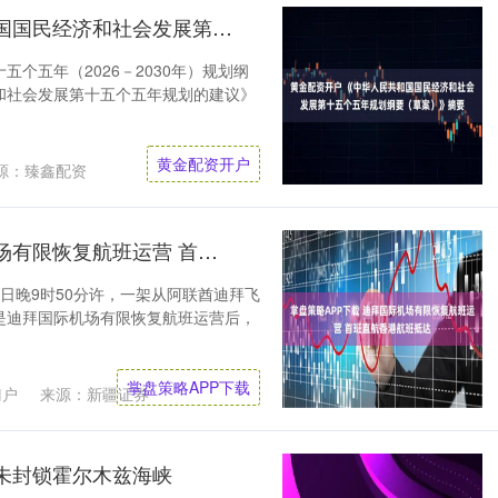
黄金配资开户 《中华人民共和国国民经济和社会发展第十五个五年规划纲要（草案）》摘要
个五年（2026－2030年）规划纲
和社会发展第十五个五年规划的建议》
黄金配资开户
源：臻鑫配资
掌盘策略APP下载 迪拜国际机场有限恢复航班运营 首班直航香港航班抵达
月4日晚9时50分许，一架从阿联酋迪拜飞
是迪拜国际机场有限恢复航班运营后，
掌盘策略APP下载
门户
来源：新疆证券
未封锁霍尔木兹海峡