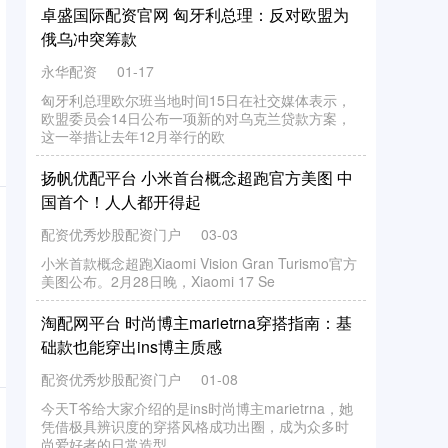
卓盛国际配资官网 匈牙利总理：反对欧盟为
俄乌冲突筹款
永华配资
01-17
匈牙利总理欧尔班当地时间15日在社交媒体表示，
欧盟委员会14日公布一项新的对乌克兰贷款方案，
这一举措让去年12月举行的欧
扬帆优配平台 小米首台概念超跑官方美图 中
国首个！人人都开得起
配资优秀炒股配资门户
03-03
小米首款概念超跑Xiaomi Vision Gran Turismo官方
美图公布。2月28日晚，Xiaomi 17 Se
淘配网平台 时尚博主marietrna穿搭指南：基
础款也能穿出ins博主质感
配资优秀炒股配资门户
01-08
今天T爷给大家介绍的是ins时尚博主marietrna，她
凭借极具辨识度的穿搭风格成功出圈，成为众多时
尚爱好者的日常造型