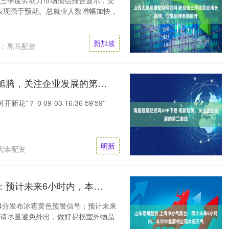
年第三季度劳动力市场预估报告显示，受
表现强于预期。总就业人数增幅加快，
新加坡
：黑马配资
南昌股票配资网APP下载 明新旭腾，关注企业发展的第二曲线
”？ 0 09-03 16:36 59'59''
明新
宏泰配资
山东德州配资 上海中心气象台：预计未来6小时内，本市中北部将出现冰雹天气
时14分发布冰雹黄色预警信号：预计未来
，请尽量避免外出，做好易损室外物品