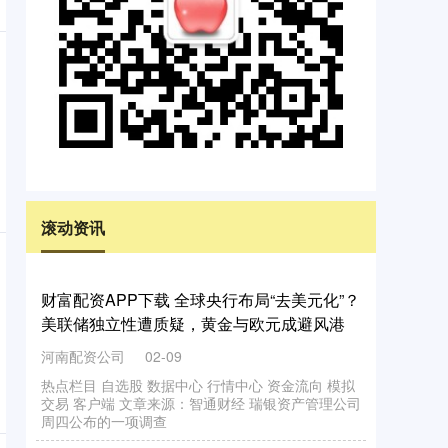
滚动资讯
财富配资APP下载 全球央行布局“去美元化”？
美联储独立性遭质疑，黄金与欧元成避风港
河南配资公司
02-09
热点栏目 自选股 数据中心 行情中心 资金流向 模拟
交易 客户端 文章来源：智通财经 瑞银资产管理公司
周四公布的一项调查