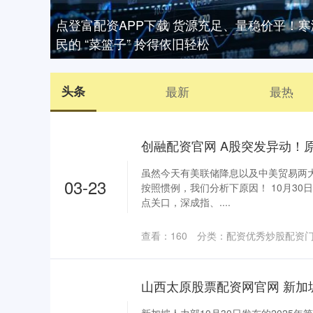
点登富配资APP下载 货源充足、量稳价平！
民的 “菜篮子” 拎得依旧轻松
头条
最新
最热
虽然今天有美联储降息以及中美贸易两
03-23
按照惯例，我们分析下原因！ 10月30
点关口，深成指、....
查看：
160
分类：
配资优秀炒股配资