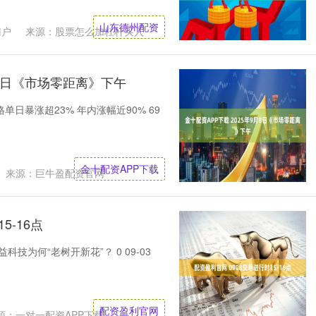
山东德州配资
门户
来源：股票怎么加杠杆买入
月8日《市场零距离》下午
价格单日暴涨超23% 年内涨幅近90% 69
金十配资APP下载
来源：巨牛盈配资官网
5-16点
生益科技为何“老树开新花”？ 0 09-03
配资盈利官网
源：一对一配资APP下载